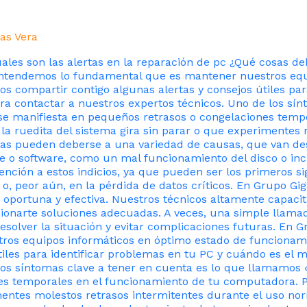
as Vera
les son las alertas en la reparación de pc ¿Qué cosas de
entendemos lo fundamental que es mantener nuestros equ
s compartir contigo algunas alertas y consejos útiles par
contactar a nuestros expertos técnicos. Uno de los sínt
se manifiesta en pequeños retrasos o congelaciones tempo
 ruedita del sistema gira sin parar o que experimentes 
mas pueden deberse a una variedad de causas, que van de
o software, como un mal funcionamiento del disco o incl
nción a estos indicios, ya que pueden ser los primeros 
 o, peor aún, en la pérdida de datos críticos. En Grupo G
portuna y efectiva. Nuestros técnicos altamente capacit
ionarte soluciones adecuadas. A veces, una simple llama
esolver la situación y evitar complicaciones futuras. En 
os equipos informáticos en óptimo estado de funcionami
útiles para identificar problemas en tu PC y cuándo es e
los síntomas clave a tener en cuenta es lo que llamamos «
es temporales en el funcionamiento de tu computadora. P
mentes molestos retrasos intermitentes durante el uso n