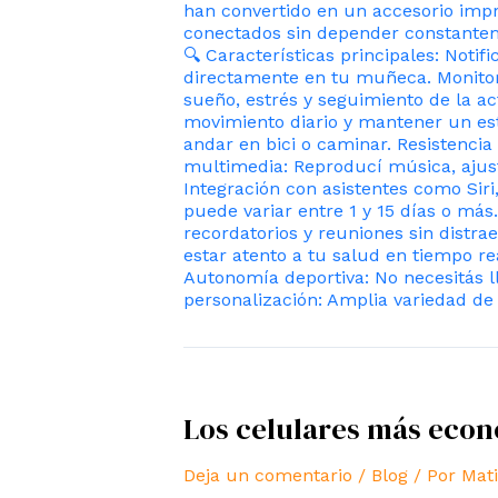
han convertido en un accesorio imp
conectados sin depender constanteme
🔍 Características principales: Notif
directamente en tu muñeca. Monitore
sueño, estrés y seguimiento de la act
movimiento diario y mantener un esti
andar en bici o caminar. Resistenci
multimedia: Reproducí música, ajustá
Integración con asistentes como Siri
puede variar entre 1 y 15 días o más
recordatorios y reuniones sin distra
estar atento a tu salud en tiempo r
Autonomía deportiva: No necesitás ll
personalización: Amplia variedad de 
Los celulares más eco
Deja un comentario
/
Blog
/ Por
Mati