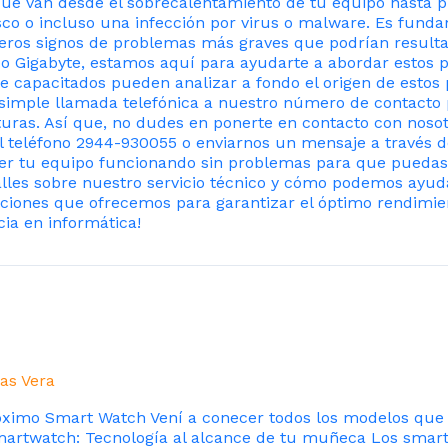
que van desde el sobrecalentamiento de tu equipo hasta 
o o incluso una infección por virus o malware. Es fundam
meros signos de problemas más graves que podrían resultar
upo Gigabyte, estamos aquí para ayudarte a abordar esto
te capacitados pueden analizar a fondo el origen de estos
simple llamada telefónica a nuestro número de contacto p
uturas. Así que, no dudes en ponerte en contacto con noso
l teléfono 2944-930055 o enviarnos un mensaje a través 
 tu equipo funcionando sin problemas para que puedas 
lles sobre nuestro servicio técnico y cómo podemos ayudar
uciones que ofrecemos para garantizar el óptimo rendimien
cia en informática!
as Vera
oximo Smart Watch Vení a conecer todos los modelos qu
rtwatch: Tecnología al alcance de tu muñeca Los smartwat