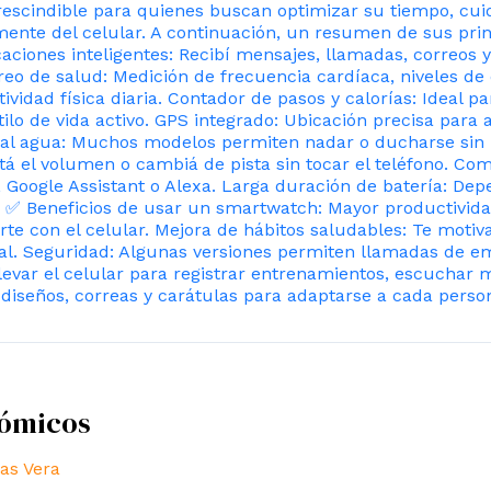
rescindible para quienes buscan optimizar su tiempo, cu
nte del celular. A continuación, un resumen de sus princi
icaciones inteligentes: Recibí mensajes, llamadas, correos y
o de salud: Medición de frecuencia cardíaca, niveles de 
ividad física diaria. Contador de pasos y calorías: Ideal pa
lo de vida activo. GPS integrado: Ubicación precisa para ac
a al agua: Muchos modelos permiten nadar o ducharse sin 
 el volumen o cambiá de pista sin tocar el teléfono. Comp
, Google Assistant o Alexa. Larga duración de batería: D
. ✅ Beneficios de usar un smartwatch: Mayor productividad
erte con el celular. Mejora de hábitos saludables: Te moti
eal. Seguridad: Algunas versiones permiten llamadas de e
evar el celular para registrar entrenamientos, escuchar m
diseños, correas y carátulas para adaptarse a cada perso
nómicos
as Vera