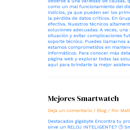
deberse a una variedad de causas, 
como un mal funcionamiento del disc
indicios, ya que pueden ser los pri
la pérdida de datos críticos. En Gr
efectiva. Nuestros técnicos altamen
soluciones adecuadas. A veces, una 
situación y evitar complicaciones f
soporte técnico. Puedes llamarnos a
estamos comprometidos en mantener
informáticos. Para conocer más deta
página web y explorar todas las sol
aquí para brindarte la mejor asisten
Mejores Smartwatch
Deja un comentario
/
Blog
/ Por
Mati
Destacados gigabyte Encontra tu pr
sirve un RELOJ INTELIGENTE? 🕒 Sma